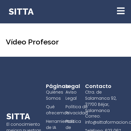
SITTA
Vídeo Profesor
Páginas
Legal
Contacto
Quiénes
Aviso
Ctra. de
Somos
Legal
Salamanca 92,
37700 Béjar,
Qué
Política de
Salamanca
ofrecemos
Privacidad
SITTA
Correo:
Herramientas
Política
info@sittaformacion
El conocimiento
de IA
de
mejora nuestras
Teléfono: 623 067