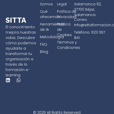
Somos
Legal
Salamanca 92,
37700 Béjar,
Qué
Política de
Salamanca
ofrecemos
Privacidad
SITTA
Correo:
Herramientas
Política
info@sittaformacion
El conocimiento
de IA
de
mejora nuestras
Teléfono: 623 067
Cookies
Metodología
vidas. Descubre
841
Términos y
cómo podemos
FAQ
Condiciones
ayudarte a
Blog
transformar tu
organización a
través de la
formación e-
learning.
© 2026 All Rights Reserved.